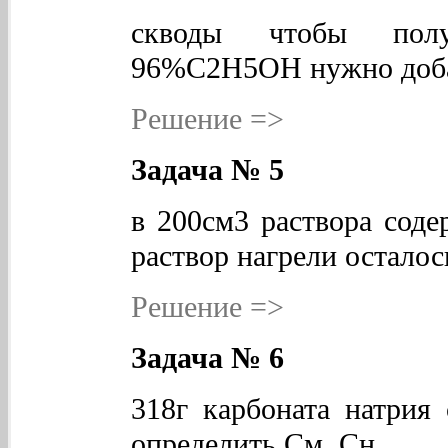
скводы чтобы полу
96%С2Н5ОН нужно доб
Решение =>
Задача № 5
в 200см3 раствора соде
раствор нагрели осталос
Решение =>
Задача № 6
318г карбоната натрия 
определить См, Сн